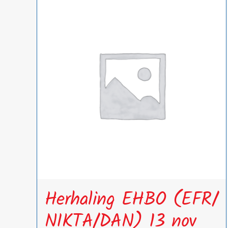
meerdere
variaties.
Deze
optie
kan
gekozen
worden
op
de
productpagina
Herhaling EHBO (EFR/
NIKTA/DAN) 13 nov