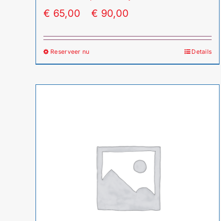
Prijsklasse:
€
65,00
-
€
90,00
€ 65,00
tot
Reserveer nu
Details
Dit
€ 90,00
product
heeft
meerdere
variaties.
Deze
optie
kan
gekozen
worden