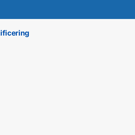
ificering
 je je kennis en vaardigheden opfrissen? Vol
aining van een aantal uur is perfect om je E
sels