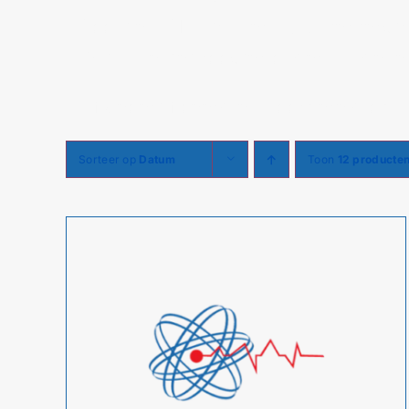
– Locatie: EHBOtrainer.nl, Nijkerkerst
– Data: zie het rooster onderaan deze
Blijf gecertificeerd en voorbereid op 
Sorteer op
Datum
Toon
12 producte