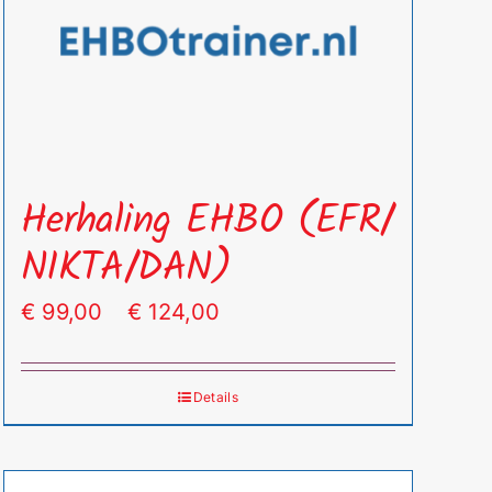
Herhaling EHBO (EFR/
NIKTA/DAN)
Prijsklasse:
€
99,00
-
€
124,00
€ 99,00
tot
Details
€ 124,00