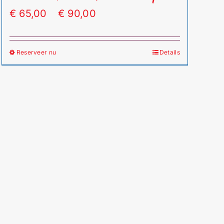
Prijsklasse:
€
65,00
-
€
90,00
€ 65,00
tot
Reserveer nu
Details
Dit
€ 90,00
product
heeft
meerdere
variaties.
Deze
optie
kan
gekozen
worden