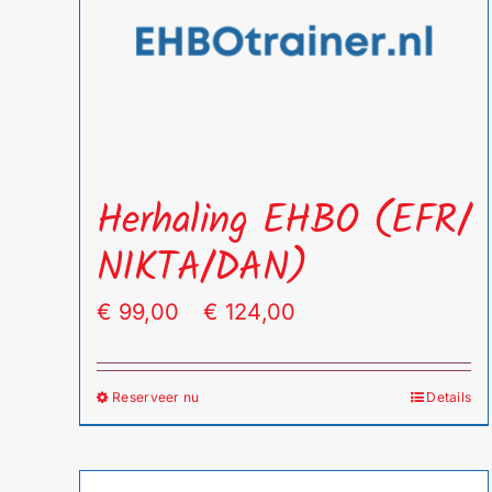
Herhaling EHBO (EFR/
NIKTA/DAN)
Prijsklasse:
€
99,00
-
€
124,00
€ 99,00
tot
Reserveer nu
Details
Dit
€ 124,00
product
heeft