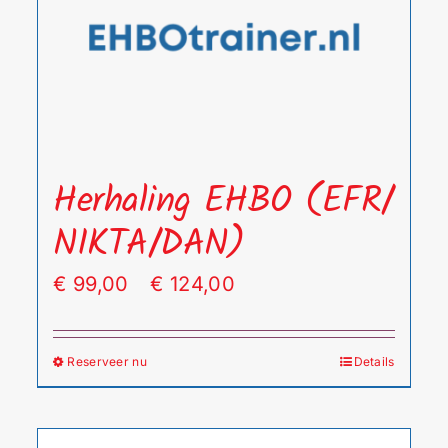
Herhaling EHBO (EFR/
NIKTA/DAN)
Prijsklasse:
€
99,00
-
€
124,00
€ 99,00
tot
Reserveer nu
Details
Dit
€ 124,00
product
heeft