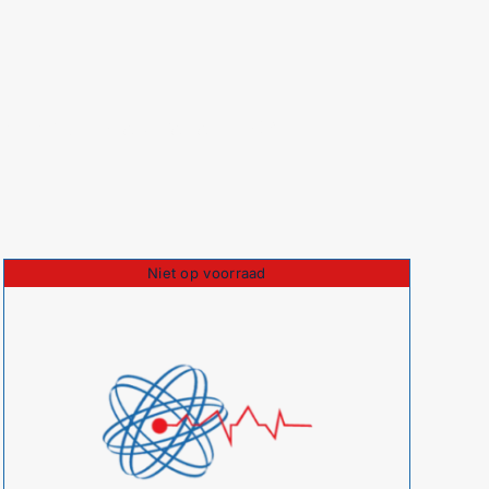
 de herhalingscursus EHBO.
Niet op voorraad