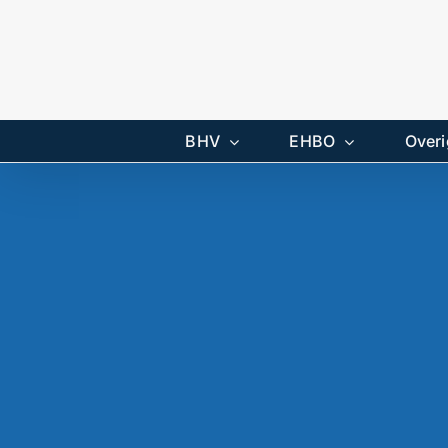
Ga
naar
inhoud
BHV
EHBO
Overi