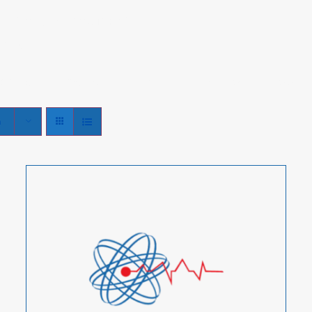
raat 6B, Amersfoort
 pagina
noodsituaties.
Schrijf je vandaag nog in voor
n