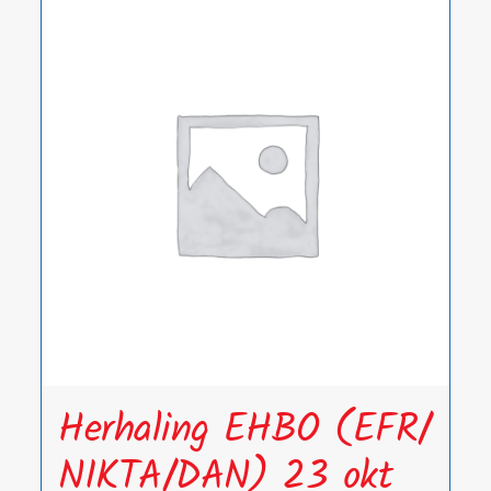
meerdere
variaties.
Deze
optie
kan
gekozen
worden
op
de
productpagina
Herhaling EHBO (EFR/
NIKTA/DAN) 23 okt