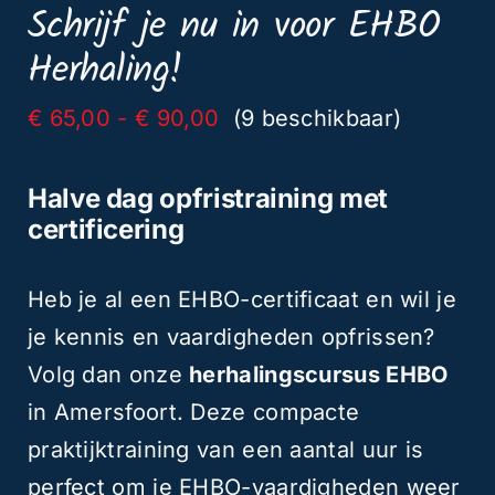
Schrijf je nu in voor EHBO
13
Herhaling!
nov
aantal
Prijsklasse:
€
65,00
-
€
90,00
(9 beschikbaar)
€ 65,00
tot
Halve dag opfristraining met
€ 90,00
certificering
Heb je al een EHBO-certificaat en wil je
je kennis en vaardigheden opfrissen?
Volg dan onze
herhalingscursus EHBO
in Amersfoort. Deze compacte
praktijktraining van een aantal uur is
perfect om je EHBO-vaardigheden weer