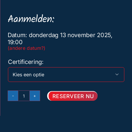
Aanmelden:
Datum: donderdag 13 november 2025,
19:00
(andere datum?)
Certificering

RESERVEER NU
Herhaling
EHBO
(EFR/
NIKTA/DAN)