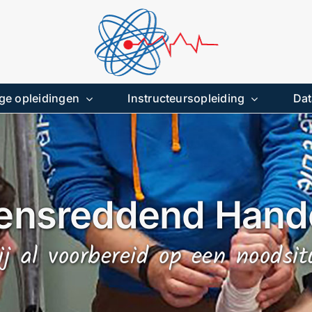
ge opleidingen
Instructeursopleiding
Dat
ensreddend Hand
ij al voorbereid op een noodsit