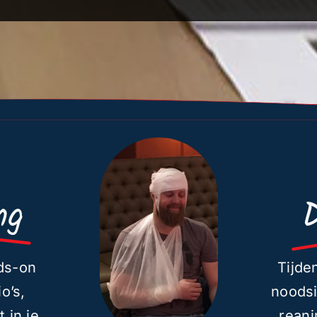
ng
D
ds-on
Tijde
o’s,
noodsi
 in je
reani