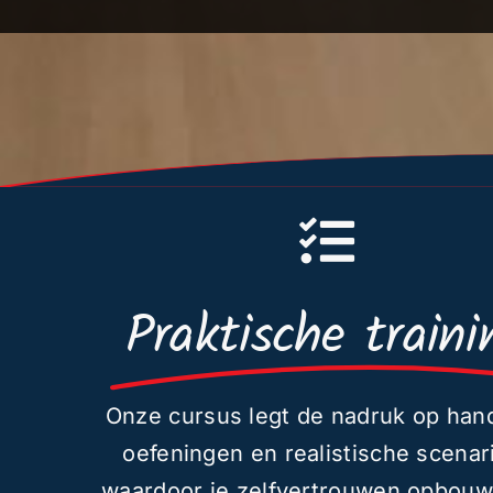
Praktische traini
Onze cursus legt de nadruk op han
oefeningen en realistische scenari
waardoor je zelfvertrouwen opbouwt