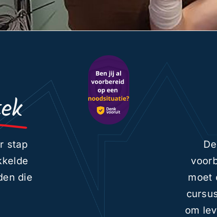
tek
r stap
De
kkelde
voorb
den die
moet 
cursus
om lev