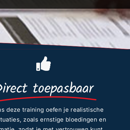
irect toepasbaar
ns deze training oefen je realistische
tuaties, zoals ernstige bloedingen en
matie, zodat je met vertrouwen kunt