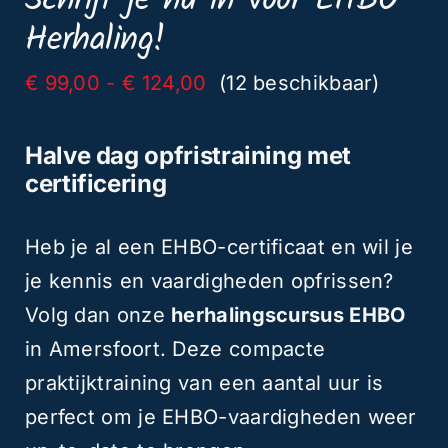
Schrijf je nu in voor EHBO
aantal
Herhaling!
Prijsklasse:
€
99,00
-
€
124,00
(12 beschikbaar)
€ 99,00
tot
Halve dag opfristraining met
€ 124,00
certificering
Heb je al een EHBO-certificaat en wil je
je kennis en vaardigheden opfrissen?
Volg dan onze
herhalingscursus EHBO
in Amersfoort. Deze compacte
praktijktraining van een aantal uur is
perfect om je EHBO-vaardigheden weer