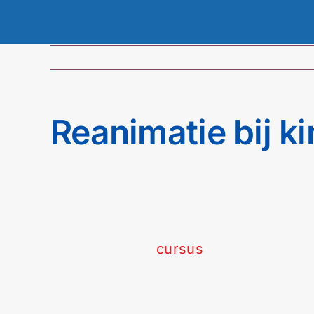
Reanimatie bij k
In geval van mogelijke reanimatie bij
Begin met controleren of het kind ad
waarom in een
cursus
.