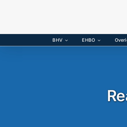
Ga
naar
inhoud
BHV
EHBO
Overi
Re