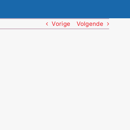
Vorige
Volgende
oblemen in plaats van hartproblemen.
en focus op reddingsademhaling. Leer