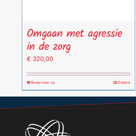
Omgaan met agressie
in de zorg
€
320,00
Reserveer nu
Details