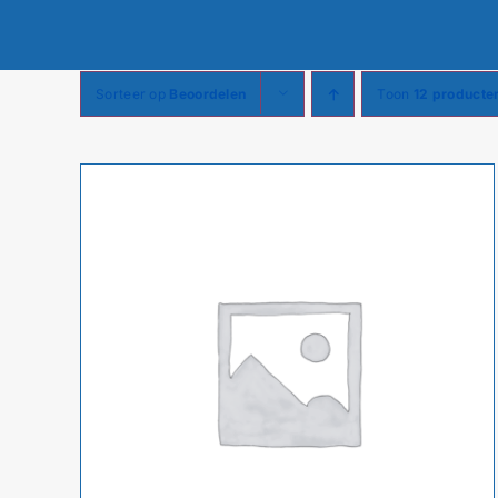
Sorteer op
Beoordelen
Toon
12 producte