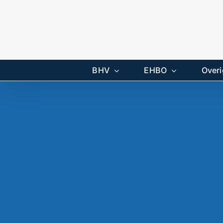
Ga
naar
inhoud
BHV
EHBO
Overi