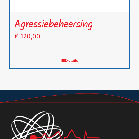
Agressiebeheersing
€
120,00
Details