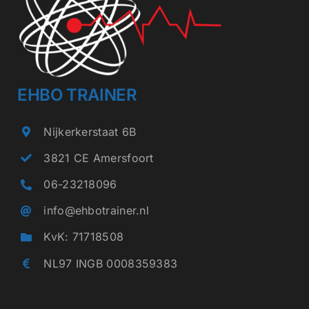
kan
gekozen
worden
op
EHBO TRAINER
de
Nijkerkerstaat 6B
productpagina
3821 CE Amersfoort
06-23218096
info@ehbotrainer.nl
KvK: 71718508
NL97 INGB 0008359383