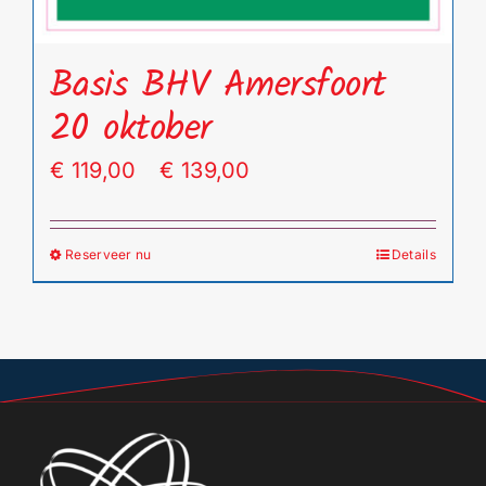
Basis BHV Amersfoort
20 oktober
Prijsklasse:
€
119,00
-
€
139,00
€ 119,00
tot
Reserveer nu
Details
Dit
€ 139,00
product
heeft
meerdere
variaties.
Deze
optie