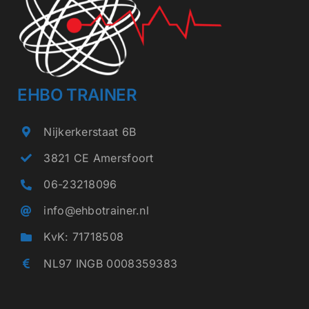
kan
gekozen
worden
op
EHBO TRAINER
de
Nijkerkerstaat 6B
productpagina
3821 CE Amersfoort
06-23218096
info@ehbotrainer.nl
KvK: 71718508
NL97 INGB 0008359383