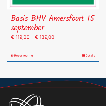
Basis BHV Amersfoort 15
september
Prijsklasse:
€
119,00
-
€
139,00
€ 119,00
tot
Reserveer nu
Details
Dit
€ 139,00
product
heeft
meerdere
variaties.
Deze
optie