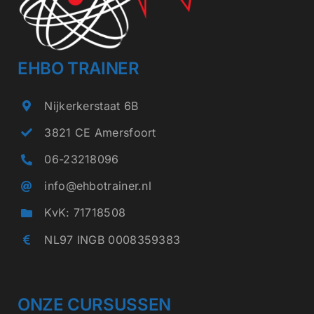
gekozen
worden
op
EHBO TRAINER
de
Nijkerkerstaat 6B
productpagina
3821 CE Amersfoort
06-23218096
info@ehbotrainer.nl
KvK: 71718508
NL97 INGB 0008359383
ONZE CURSUSSEN