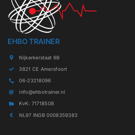
kan
gekozen
worden
op
EHBO TRAINER
de
Nijkerkerstaat 6B
productpagina
3821 CE Amersfoort
06-23218096
info@ehbotrainer.nl
KvK: 71718508
NL97 INGB 0008359383