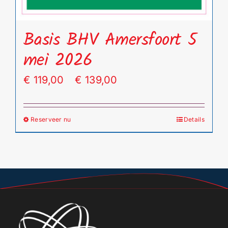
Basis BHV Amersfoort 5
mei 2026
Prijsklasse:
€
119,00
-
€
139,00
€ 119,00
tot
Reserveer nu
Details
Dit
€ 139,00
product
heeft
meerdere
variaties.
Deze
optie