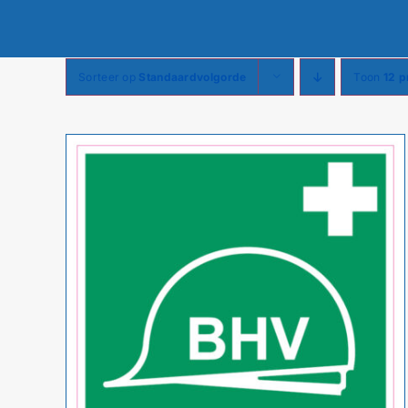
Sorteer op
Standaardvolgorde
Toon
12 p