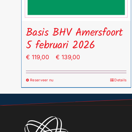
Basis BHV Amersfoort
5 februari 2026
Prijsklasse:
€
119,00
-
€
139,00
€ 119,00
tot
Reserveer nu
Details
Dit
€ 139,00
product
heeft
meerdere
variaties.