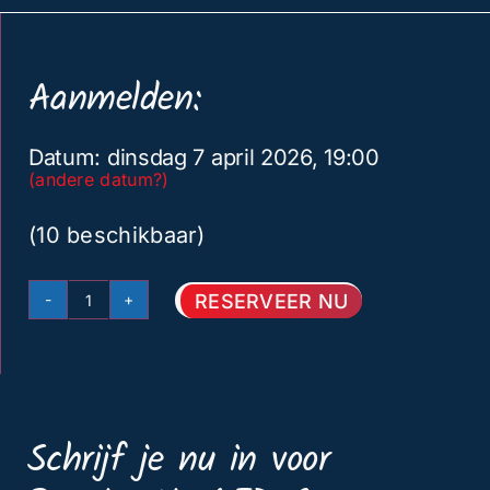
Aanmelden:
Datum: dinsdag 7 april 2026, 19:00
(andere datum?)
(10 beschikbaar)
RESERVEER NU
Reanimatie
&
AED
cursus
Schrijf je nu in voor
Amersfoort