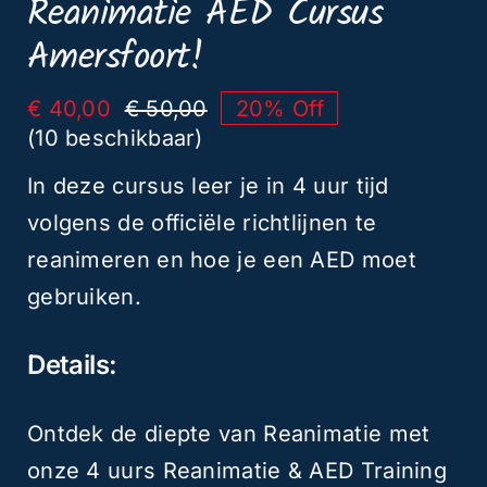
Reanimatie AED Cursus
07
Amersfoort!
april
aantal
€
40,00
€
50,00
20% Off
Oorspronkelijke
Huidige
(10 beschikbaar)
prijs
prijs
was:
is:
In deze cursus leer je in 4 uur tijd
€ 50,00.
€ 40,00.
volgens de officiële richtlijnen te
reanimeren en hoe je een AED moet
gebruiken.
Details:
Ontdek de diepte van Reanimatie met
onze 4 uurs Reanimatie & AED Training