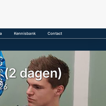
a
Kennisbank
Contact
 (2 dagen)
26