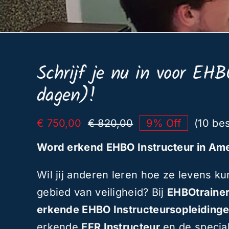
Schrijf je nu in voor EHB
dagen)!
€
750,00
€
820,00
9% Off
(10 be
Oorspronkelijke
Huidige
prijs
prijs
Word erkend EHBO Instructeur in Ame
was:
is:
€ 820,00.
€ 750,00.
Wil jij anderen leren hoe ze levens 
gebied van veiligheid? Bij
EHBOtrainer
erkende EHBO Instructeursopleiding
erkende
EFR Instructeur
en de specia