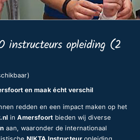
O instructeurs opleiding (2
schikbaar)
rsfoort en maak écht verschil
kunnen redden en een impact maken op het
.nl
in
Amersfoort
bieden wij diverse
en
aan, waaronder de internationaal
listische
NIKTA Instructeur
opleiding.