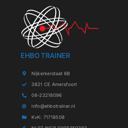
EHBO TRAINER
Nijkerkerstaat 6B
3821 CE Amersfoort
06-23218096
info@ehbotrainer.nl
KvK: 71718508
NL97 INGB 0008359383