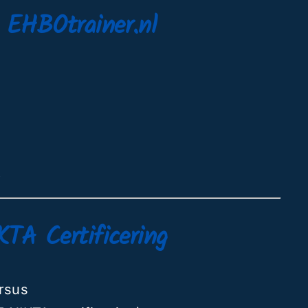
– EHBOtrainer.nl
t
KTA Certificering
ursus