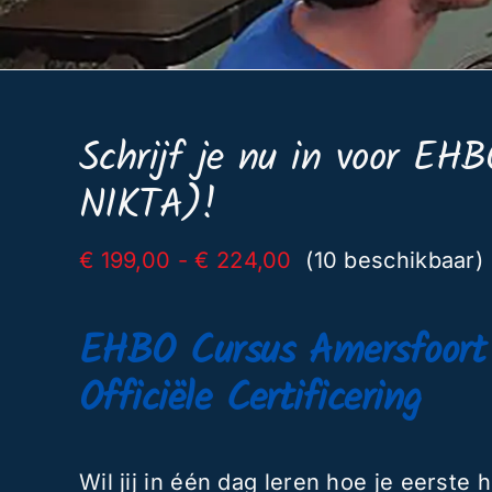
Schrijf je nu in voor EH
NIKTA)!
Prijsklasse:
€
199,00
-
€
224,00
(10 beschikbaar)
€ 199,00
tot
EHBO Cursus Amersfoort 
€ 224,00
Officiële Certificering
Wil jij in één dag leren hoe je eerste 