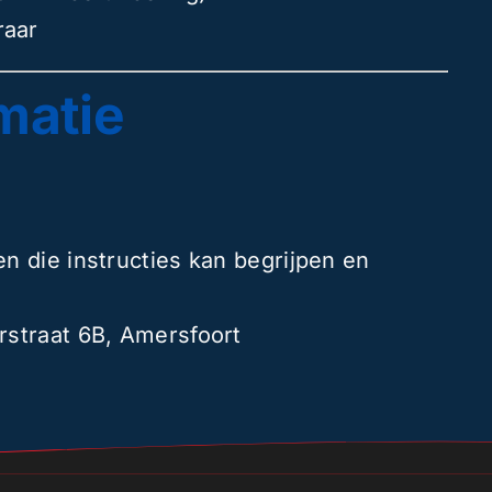
raar
matie
n die instructies kan begrijpen en
rstraat 6B, Amersfoort