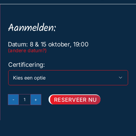
Aanmelden:
Datum: 8 & 15 oktober, 19:00
(andere datum?)
Certificering

RESERVEER NU
EHBO
Avond
cursus
(8