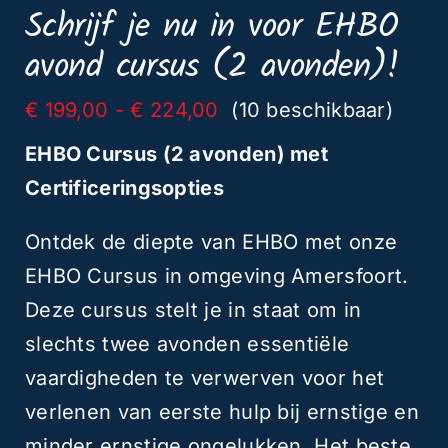
Schrijf je nu in voor EHBO
&
avond cursus (2 avonden)!
15
oktober)
Prijsklasse:
€
199,00
-
€
224,00
(10 beschikbaar)
€ 199,00
aantal
EHBO Cursus (2 avonden) met
tot
€ 224,00
Certificeringsopties
Ontdek de diepte van EHBO met onze
EHBO Cursus in omgeving Amersfoort.
Deze cursus stelt je in staat om in
slechts twee avonden essentiële
vaardigheden te verwerven voor het
verlenen van eerste hulp bij ernstige en
minder ernstige ongelukken. Het beste