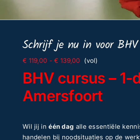
Schrijf je nu in voor BHV
Prijsklasse:
€
119,00
-
€
139,00
(vol)
€ 119,00
BHV cursus – 1-d
tot
€ 139,00
Amersfoort
Wil jij in
één dag
alle essentiële kenn
handelen bij noodsituaties op de werk