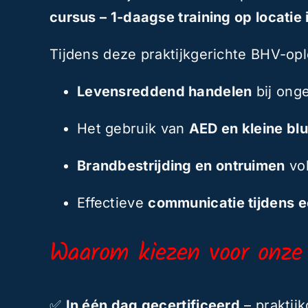
cursus – 1-daagse training op locatie
Tijdens deze praktijkgerichte BHV-ople
Levensreddend handelen
bij ong
Het gebruik van
AED en kleine bl
Brandbestrijding en ontruimen
vol
Effectieve
communicatie tijdens e
Waarom kiezen voor onze
✅
In één dag gecertificeerd
– praktijk