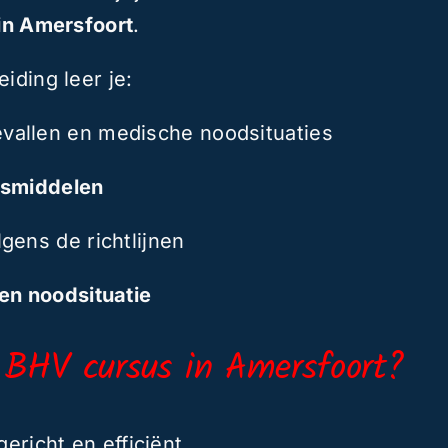
 in Amersfoort
.
iding leer je:
evallen en medische noodsituaties
usmiddelen
gens de richtlijnen
en noodsituatie
 BHV cursus in Amersfoort?
gericht en efficiënt