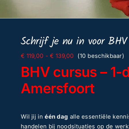
Schrijf je nu in voor BHV
Prijsklasse:
€
119,00
-
€
139,00
(10 beschikbaar)
€ 119,00
BHV cursus – 1-d
tot
€ 139,00
Amersfoort
Wil jij in
één dag
alle essentiële kenn
handelen bij noodsituaties op de werk