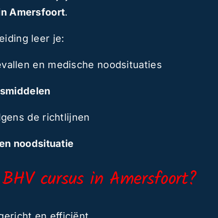
 in Amersfoort
.
iding leer je:
evallen en medische noodsituaties
usmiddelen
gens de richtlijnen
en noodsituatie
 BHV cursus in Amersfoort?
gericht en efficiënt