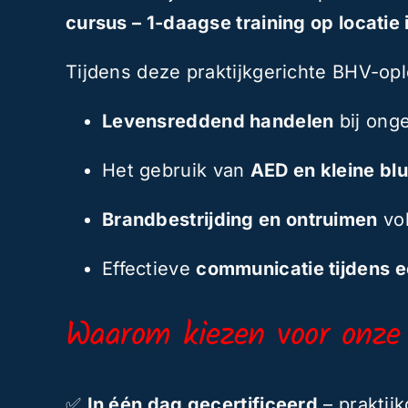
cursus – 1-daagse training op locatie
Tijdens deze praktijkgerichte BHV-ople
Levensreddend handelen
bij ong
Het gebruik van
AED en kleine bl
Brandbestrijding en ontruimen
vol
Effectieve
communicatie tijdens e
Waarom kiezen voor onze
✅
In één dag gecertificeerd
– praktijk