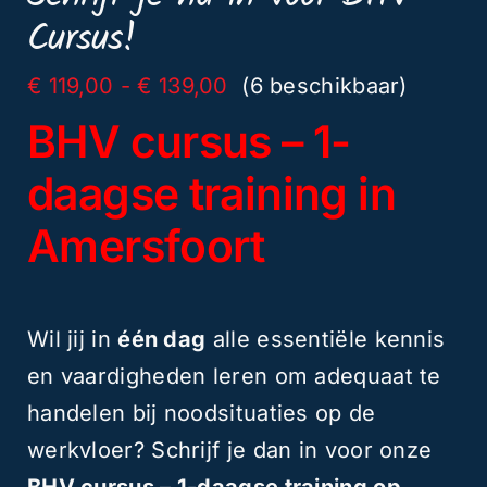
september
Cursus!
aantal
Prijsklasse:
€
119,00
-
€
139,00
(6 beschikbaar)
€ 119,00
BHV cursus – 1-
tot
€ 139,00
daagse training in
Amersfoort
Wil jij in
één dag
alle essentiële kennis
en vaardigheden leren om adequaat te
handelen bij noodsituaties op de
werkvloer? Schrijf je dan in voor onze