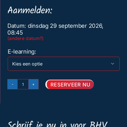
Aanmelden:
Datum: dinsdag 29 september 2026,
08:45
(andere datum?)
E-learning

RESERVEER NU
Basis
BHV
Amersfoort
29
Schrijf je nu in voor BHV