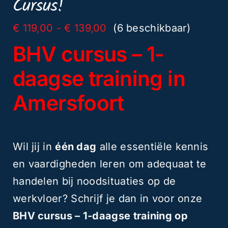
Cursus!
2026
aantal
Prijsklasse:
€
119,00
-
€
139,00
(6 beschikbaar)
€ 119,00
BHV cursus – 1-
tot
€ 139,00
daagse training in
Amersfoort
Wil jij in
één dag
alle essentiële kennis
en vaardigheden leren om adequaat te
handelen bij noodsituaties op de
werkvloer? Schrijf je dan in voor onze
BHV cursus – 1-daagse training op