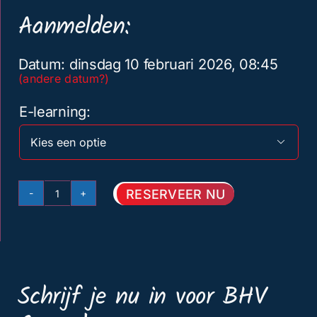
Aanmelden:
Datum: dinsdag 10 februari 2026, 08:45
(andere datum?)
E-learning

RESERVEER NU
Basis
BHV
Amersfoort
10
Schrijf je nu in voor BHV
februari