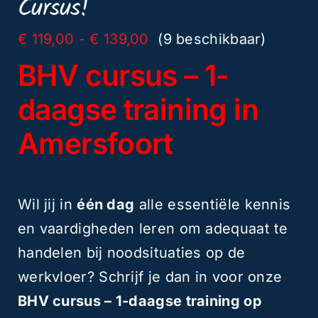
Cursus!
2026
aantal
Prijsklasse:
€
119,00
-
€
139,00
(9 beschikbaar)
€ 119,00
BHV cursus – 1-
tot
€ 139,00
daagse training in
Amersfoort
Wil jij in
één dag
alle essentiële kennis
en vaardigheden leren om adequaat te
handelen bij noodsituaties op de
werkvloer? Schrijf je dan in voor onze
BHV cursus – 1-daagse training op