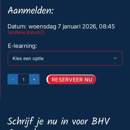
Aanmelden:
Datum: woensdag 7 januari 2026, 08:45
(andere datum?)
E-learning

RESERVEER NU
Basis
BHV
Amersfoort
07
Schrijf je nu in voor BHV
januari