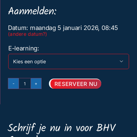
Aanmelden:
Datum: maandag 5 januari 2026, 08:45
(andere datum?)
E-learning

RESERVEER NU
Basis
BHV
Amersfoort
5
Schrijf je nu in voor BHV
januari