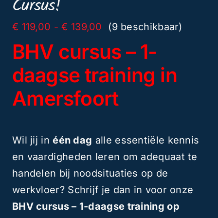
Cursus!
aantal
Prijsklasse:
€
119,00
-
€
139,00
(9 beschikbaar)
€ 119,00
BHV cursus – 1-
tot
€ 139,00
daagse training in
Amersfoort
Wil jij in
één dag
alle essentiële kennis
en vaardigheden leren om adequaat te
handelen bij noodsituaties op de
werkvloer? Schrijf je dan in voor onze
BHV cursus – 1-daagse training op