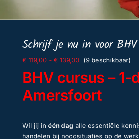
Schrijf je nu in voor BHV
Prijsklasse:
€
119,00
-
€
139,00
(9 beschikbaar)
€ 119,00
BHV cursus – 1-d
tot
€ 139,00
Amersfoort
Wil jij in
één dag
alle essentiële kenn
handelen bij noodsituaties op de werk