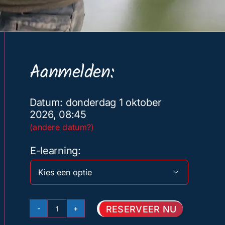
Aanmelden:
Datum: donderdag 1 oktober
2026, 08:45
(andere datum?)
E-learning

RESERVEER NU
Basis