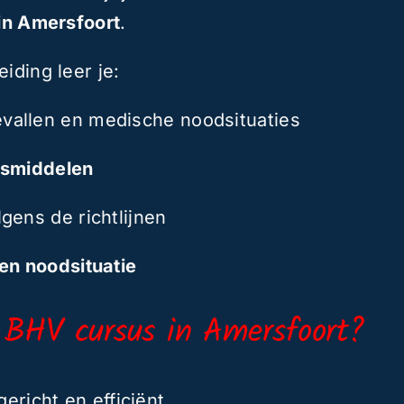
 in Amersfoort
.
iding leer je:
evallen en medische noodsituaties
usmiddelen
gens de richtlijnen
en noodsituatie
 BHV cursus in Amersfoort?
gericht en efficiënt