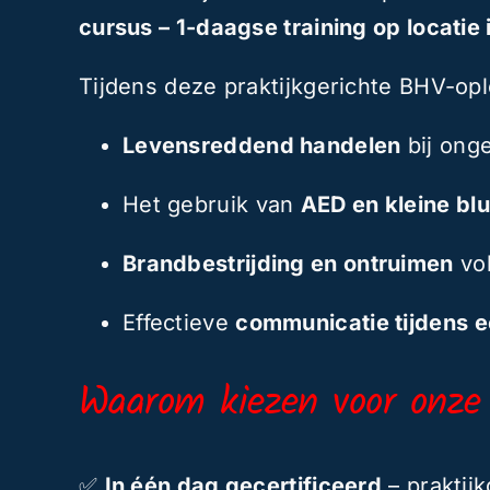
cursus – 1-daagse training op locatie
Tijdens deze praktijkgerichte BHV-ople
Levensreddend handelen
bij ong
Het gebruik van
AED en kleine bl
Brandbestrijding en ontruimen
vol
Effectieve
communicatie tijdens e
Waarom kiezen voor onze
✅
In één dag gecertificeerd
– praktijk