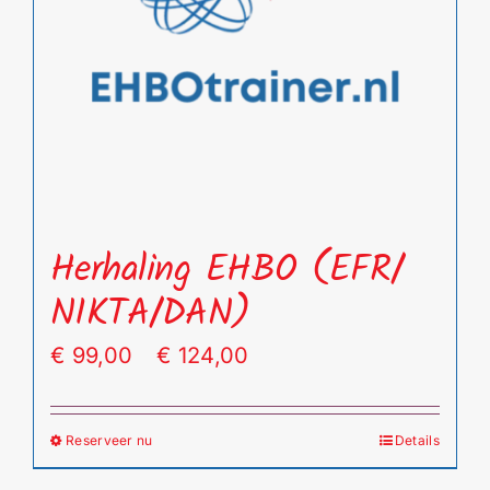
gekozen
worden
op
de
productpagina
Herhaling EHBO (EFR/
NIKTA/DAN)
Prijsklasse:
€
99,00
-
€
124,00
€ 99,00
tot
Reserveer nu
Details
Dit
€ 124,00
product