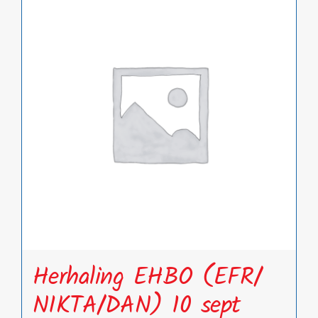
meerdere
variaties.
Deze
optie
kan
gekozen
worden
op
de
productpagina
Herhaling EHBO (EFR/
NIKTA/DAN) 10 sept