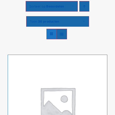
Sorteer op
Beoordelen
Toon
36 producten