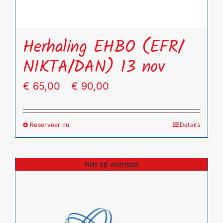
productpagina
Herhaling EHBO (EFR/
NIKTA/DAN) 13 nov
Prijsklasse:
€
65,00
-
€
90,00
€ 65,00
tot
Reserveer nu
Details
Dit
€ 90,00
product
heeft
Niet op voorraad
meerdere
variaties.
Deze