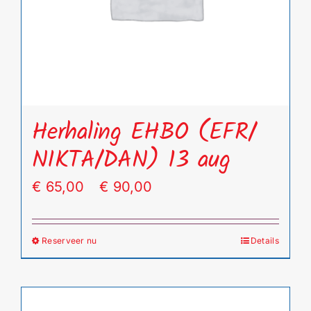
Herhaling EHBO (EFR/
NIKTA/DAN) 13 aug
Prijsklasse:
€
65,00
-
€
90,00
€ 65,00
tot
Reserveer nu
Details
Dit
€ 90,00
product
heeft