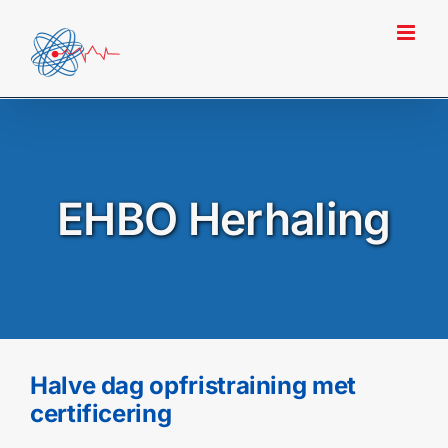
Ga
naar
inhoud
EHBO Herhaling
Halve dag opfristraining met
certificering