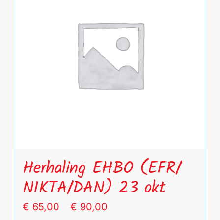
Deze
optie
kan
gekozen
worden
op
de
productpagina
Herhaling EHBO (EFR/
NIKTA/DAN) 23 okt
Prijsklasse:
€
65,00
-
€
90,00