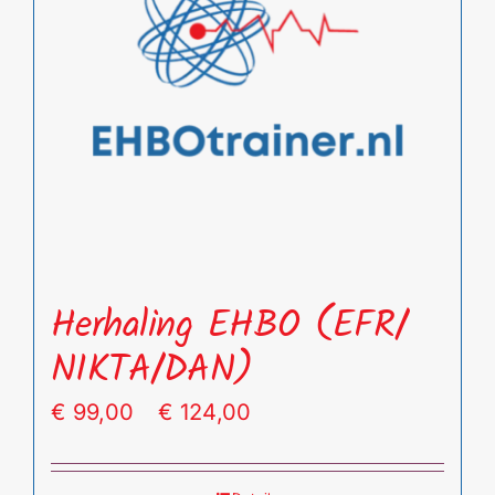
optie
kan
gekozen
worden
op
de
productpagina
Herhaling EHBO (EFR/
NIKTA/DAN)
Prijsklasse:
€
99,00
-
€
124,00
€ 99,00
tot