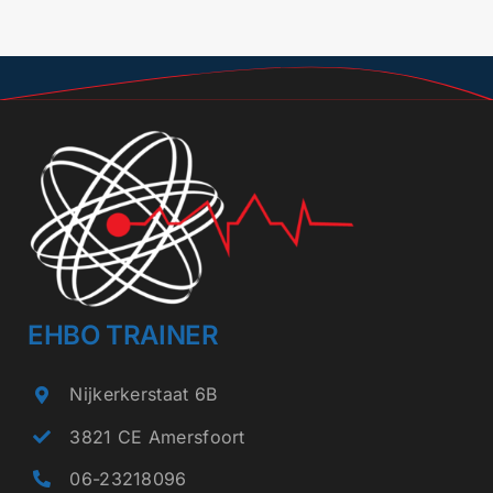
heeft
meerdere
variaties.
Deze
optie
kan
gekozen
worden
op
EHBO TRAINER
de
Nijkerkerstaat 6B
productpagina
3821 CE Amersfoort
06-23218096