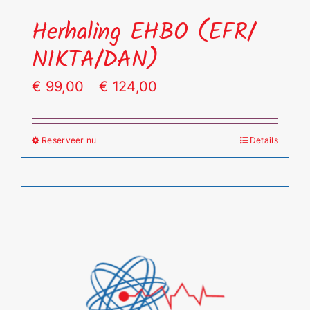
Herhaling EHBO (EFR/
NIKTA/DAN)
Prijsklasse:
€
99,00
-
€
124,00
€ 99,00
tot
Reserveer nu
Details
Dit
€ 124,00
product
heeft
meerdere
variaties.
Deze
optie
kan