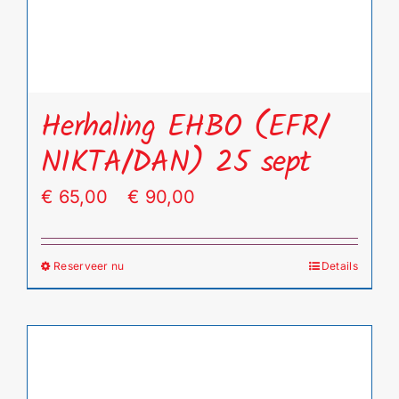
de
productpagina
Herhaling EHBO (EFR/
NIKTA/DAN) 25 sept
Prijsklasse:
€
65,00
-
€
90,00
€ 65,00
tot
Reserveer nu
Details
Dit
€ 90,00
product
heeft
meerdere
variaties.